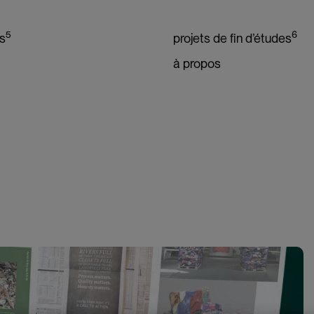
5
6
s
projets de fin d’études
à propos