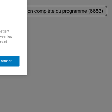
Description complète du programme (6653)
mettent
yser les
nnant
 refuser