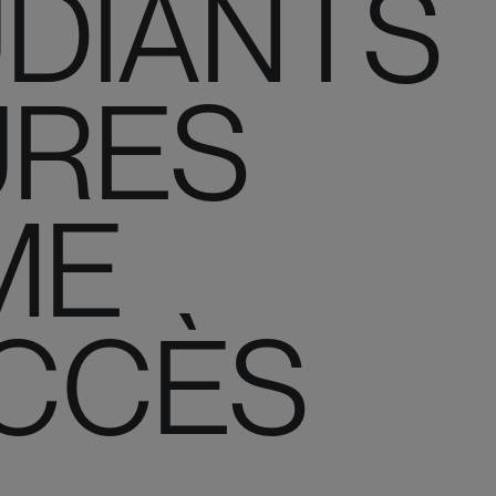
UDIANTS
URES
ME
CCÈS