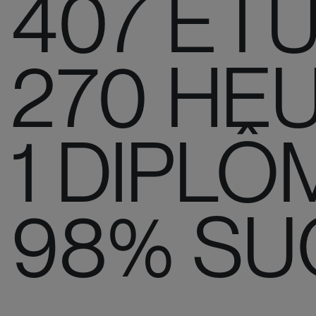
407 ÉT
270 HE
1 DIPLÔ
98% SU